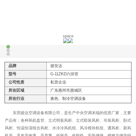
space
品牌
骏安达
型号
G-11ZKD六排管
公司性质
私营企业
所在区域
广东惠州市惠城区
所在行业
换热、制冷空调设备
东莞骏达空调设备有限公司，是生产中央空调末端的优质厂家，主要
产品有：各种风机盘管、立式明装风柜、立式暗装风柜、吊装风柜、卧式
风柜、恒温恒湿组合风柜、水冷冷风机组、风冷模块机组、通风柜、新风
机等，具有高效率、高质量、低噪音、低能耗、安装便捷、维修方便等特