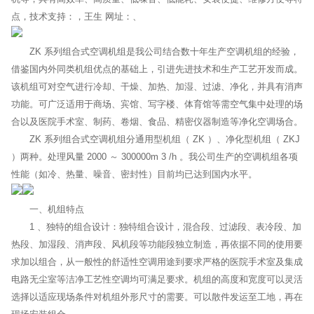
点，技术支持：，王生 网址：、
ZK 系列组合式空调机组是我公司结合数十年生产空调机组的经验，
借鉴国内外同类机组优点的基础上，引进先进技术和生产工艺开发而成。
该机组可对空气进行冷却、干燥、加热、加湿、过滤、净化，并具有消声
功能。可广泛适用于商场、宾馆、写字楼、体育馆等需空气集中处理的场
合以及医院手术室、制药、卷烟、食品、精密仪器制造等净化空调场合。
ZK 系列组合式空调机组分通用型机组（ ZK ）、净化型机组（ ZKJ
）两种。处理风量 2000 ～ 300000m 3 /h 。我公司生产的空调机组各项
性能（如冷、热量、噪音、密封性）目前均已达到国内水平。
一、机组特点
1 、独特的组合设计：独特组合设计，混合段、过滤段、表冷段、加
热段、加湿段、消声段、风机段等功能段独立制造，再依据不同的使用要
求加以组合，从一般性的舒适性空调用途到要求严格的医院手术室及集成
电路无尘室等洁净工艺性空调均可满足要求。机组的高度和宽度可以灵活
选择以适应现场条件对机组外形尺寸的需要。可以散件发运至工地，再在
现场安装组合。