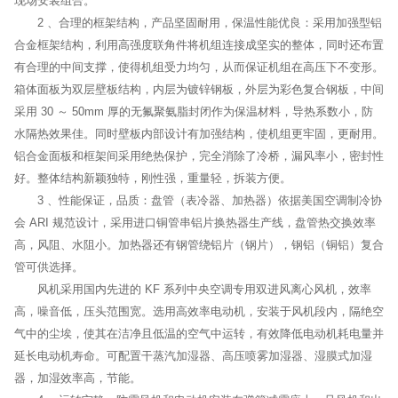
2 、合理的框架结构，产品坚固耐用，保温性能优良：采用加强型铝
合金框架结构，利用高强度联角件将机组连接成坚实的整体，同时还布置
有合理的中间支撑，使得机组受力均匀，从而保证机组在高压下不变形。
箱体面板为双层壁板结构，内层为镀锌钢板，外层为彩色复合钢板，中间
采用 30 ～ 50mm 厚的无氟聚氨脂封闭作为保温材料，导热系数小，防
水隔热效果佳。同时壁板内部设计有加强结构，使机组更牢固，更耐用。
铝合金面板和框架间采用绝热保护，完全消除了冷桥，漏风率小，密封性
好。整体结构新颖独特，刚性强，重量轻，拆装方便。
3 、性能保证，品质：盘管（表冷器、加热器）依据美国空调制冷协
会 ARI 规范设计，采用进口铜管串铝片换热器生产线，盘管热交换效率
高，风阻、水阻小。加热器还有钢管绕铝片（钢片），钢铝（铜铝）复合
管可供选择。
风机采用国内先进的 KF 系列中央空调专用双进风离心风机，效率
高，噪音低，压头范围宽。选用高效率电动机，安装于风机段内，隔绝空
气中的尘埃，使其在洁净且低温的空气中运转，有效降低电动机耗电量并
延长电动机寿命。可配置干蒸汽加湿器、高压喷雾加湿器、湿膜式加湿
器，加湿效率高，节能。
4 、运转宁静：防震风机和电动机安装在弹簧减震座上，且风机和出