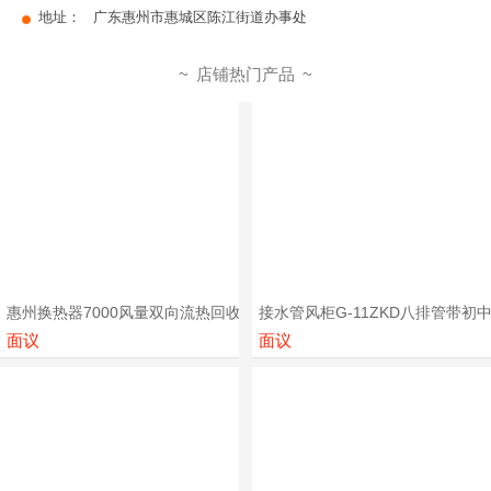
地址：
广东惠州市惠城区陈江街道办事处
店铺热门产品
惠州换热器7000风量双向流热回收新风换气机厂家定制
接水管风柜G-11ZKD八排管带
面议
面议
space
space